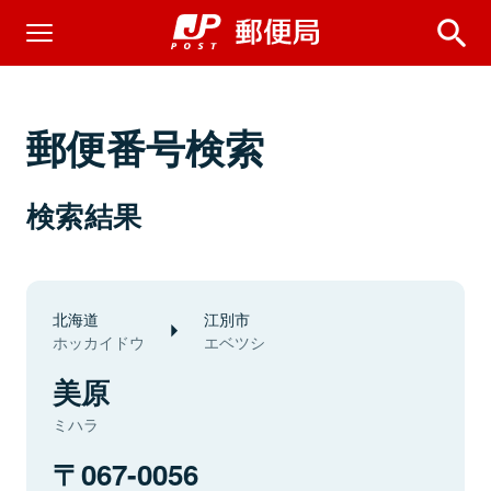
郵便番号検索
検索結果
北海道
江別市
ホッカイドウ
エベツシ
美原
ミハラ
067-0056