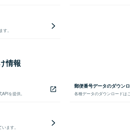
きます。
け情報
郵便番号データのダウンロ
APIを提供。
各種データのダウンロードはこち
ています。