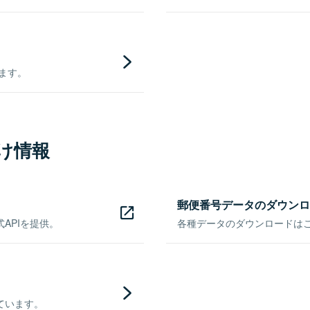
きます。
け情報
郵便番号データのダウンロ
APIを提供。
各種データのダウンロードはこち
ています。