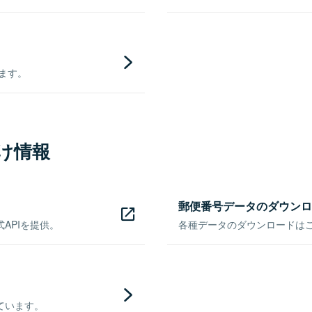
きます。
け情報
郵便番号データのダウンロ
APIを提供。
各種データのダウンロードはこち
ています。