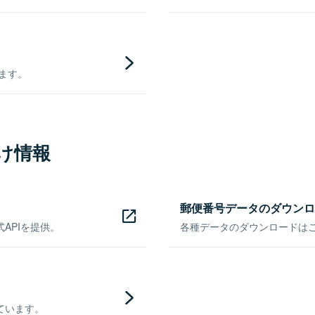
きます。
け情報
郵便番号データのダウンロ
APIを提供。
各種データのダウンロードはこち
ています。