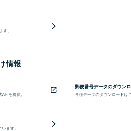
きます。
け情報
郵便番号データのダウンロ
APIを提供。
各種データのダウンロードはこち
ています。