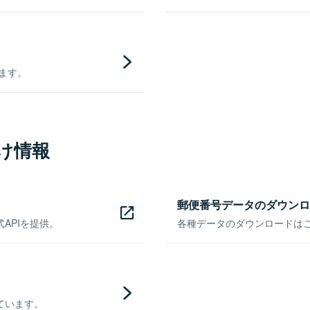
きます。
け情報
郵便番号データのダウンロ
APIを提供。
各種データのダウンロードはこち
ています。