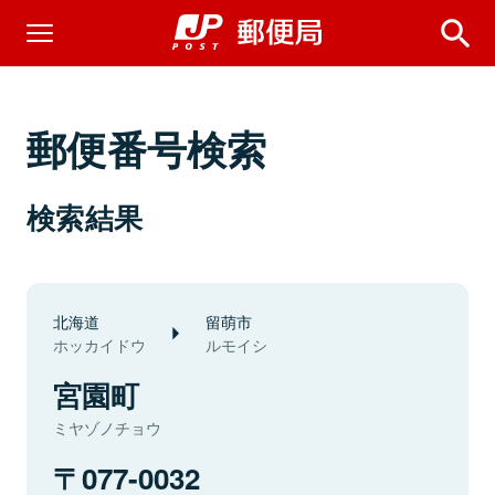
郵便番号検索
検索結果
北海道
留萌市
ホッカイドウ
ルモイシ
宮園町
ミヤゾノチョウ
077-0032