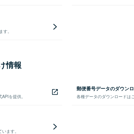
きます。
け情報
郵便番号データのダウンロ
APIを提供。
各種データのダウンロードはこち
ています。