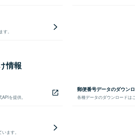
きます。
け情報
郵便番号データのダウンロ
APIを提供。
各種データのダウンロードはこち
ています。