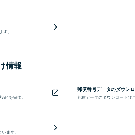
きます。
け情報
郵便番号データのダウンロ
APIを提供。
各種データのダウンロードはこち
ています。