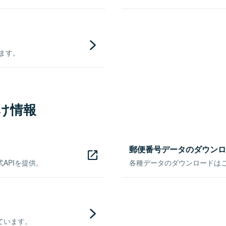
きます。
け情報
郵便番号データのダウンロ
APIを提供。
各種データのダウンロードはこち
ています。