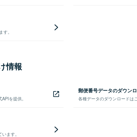
きます。
け情報
郵便番号データのダウンロ
APIを提供。
各種データのダウンロードはこち
ています。