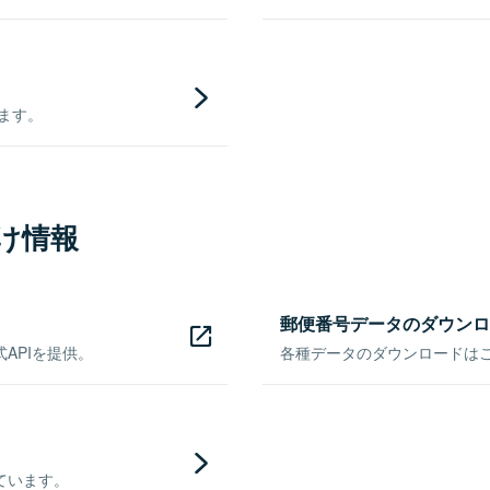
きます。
け情報
郵便番号データのダウンロ
APIを提供。
各種データのダウンロードはこち
ています。