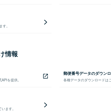
きます。
け情報
郵便番号データのダウンロ
APIを提供。
各種データのダウンロードはこち
ています。