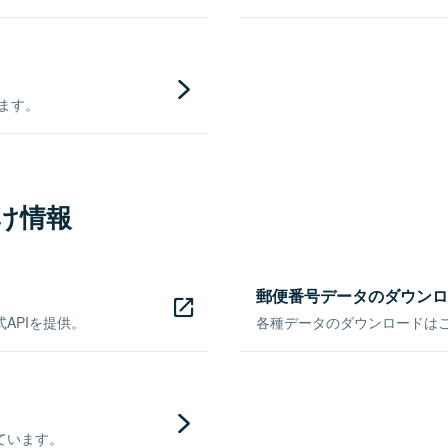
きます。
け情報
郵便番号データのダウンロ
APIを提供。
各種データのダウンロードはこち
ています。