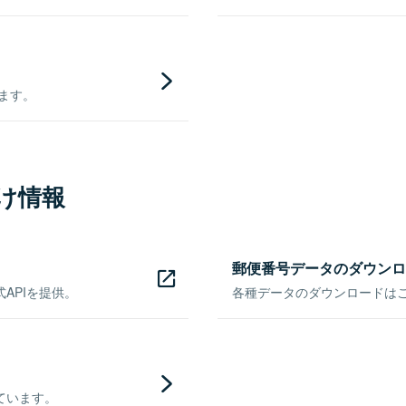
きます。
け情報
郵便番号データのダウンロ
APIを提供。
各種データのダウンロードはこち
ています。