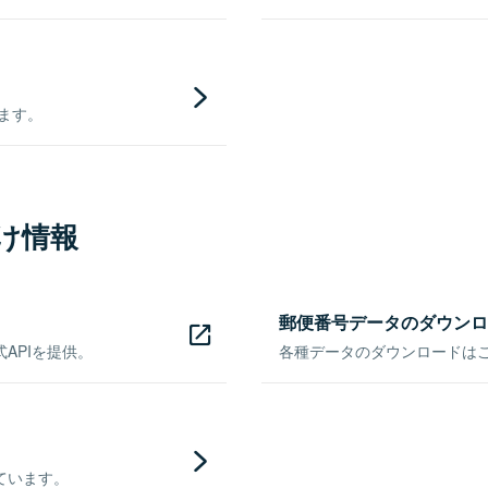
きます。
け情報
郵便番号データのダウンロ
APIを提供。
各種データのダウンロードはこち
ています。