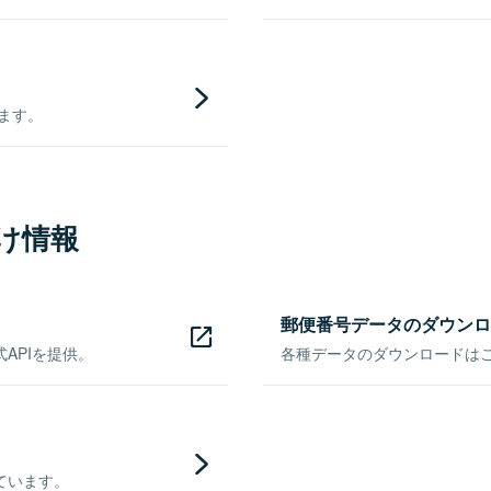
きます。
け情報
郵便番号データのダウンロ
APIを提供。
各種データのダウンロードはこち
ています。