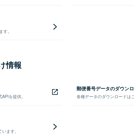
きます。
け情報
郵便番号データのダウンロ
APIを提供。
各種データのダウンロードはこち
ています。