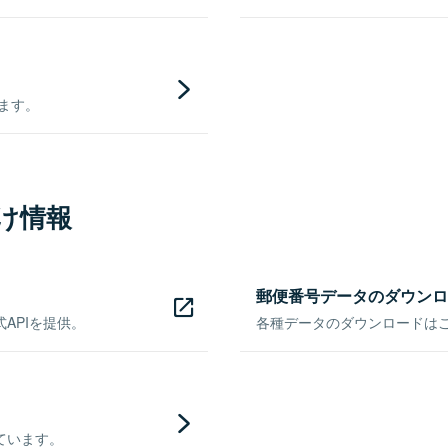
きます。
け情報
郵便番号データのダウンロ
APIを提供。
各種データのダウンロードはこち
ています。