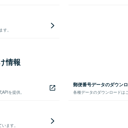
きます。
け情報
郵便番号データのダウンロ
APIを提供。
各種データのダウンロードはこち
ています。