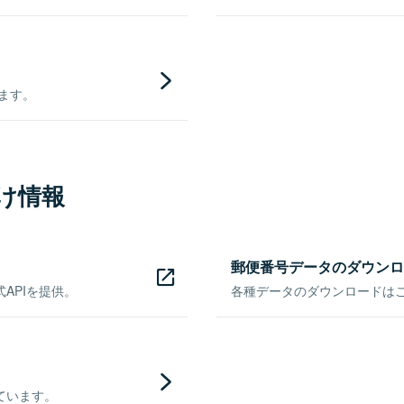
きます。
け情報
郵便番号データのダウンロ
APIを提供。
各種データのダウンロードはこち
ています。