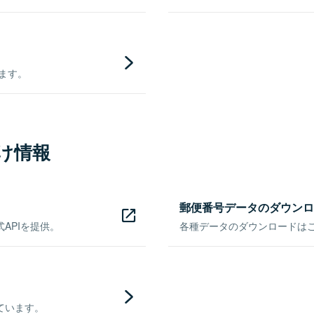
きます。
け情報
郵便番号データのダウンロ
APIを提供。
各種データのダウンロードはこち
ています。