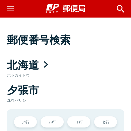
郵便番号検索
北海道
ホッカイドウ
夕張市
ユウバリシ
ア行
カ行
サ行
タ行