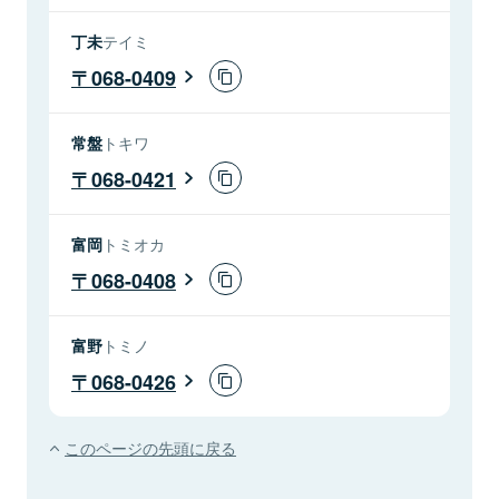
丁未
テイミ
068-0409
常盤
トキワ
068-0421
富岡
トミオカ
068-0408
富野
トミノ
068-0426
このページの先頭に戻る