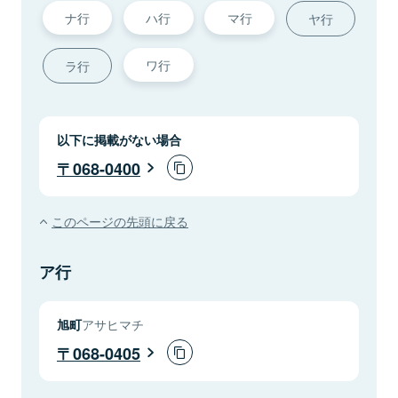
ナ行
ハ行
マ行
ヤ行
ワ行
ラ行
以下に掲載がない場合
068-0400
このページの先頭に戻る
ア行
旭町
アサヒマチ
068-0405