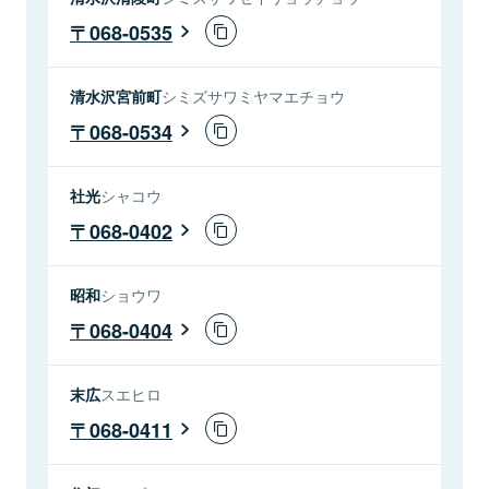
068-0535
清水沢宮前町
シミズサワミヤマエチョウ
068-0534
社光
シャコウ
068-0402
昭和
ショウワ
068-0404
末広
スエヒロ
068-0411