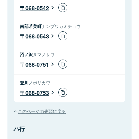
068-0542
南部若美町
ナンブワカミチョウ
068-0543
沼ノ沢
ヌマノサワ
068-0751
登川
ノボリカワ
068-0753
このページの先頭に戻る
ハ行