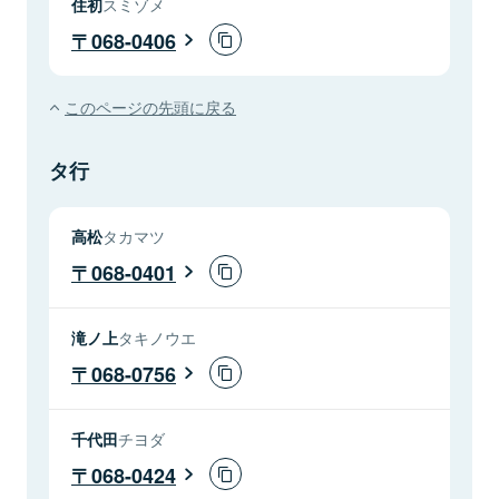
住初
スミゾメ
068-0406
このページの先頭に戻る
タ行
高松
タカマツ
068-0401
滝ノ上
タキノウエ
068-0756
千代田
チヨダ
068-0424