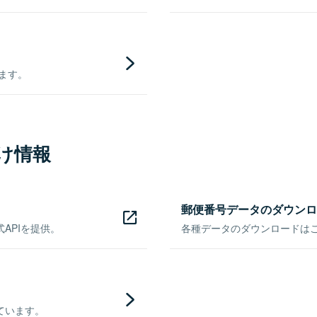
きます。
け情報
郵便番号データのダウンロ
APIを提供。
各種データのダウンロードはこち
ています。