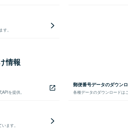
きます。
け情報
郵便番号データのダウンロ
APIを提供。
各種データのダウンロードはこち
ています。