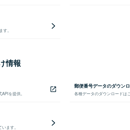
きます。
け情報
郵便番号データのダウンロ
APIを提供。
各種データのダウンロードはこち
ています。