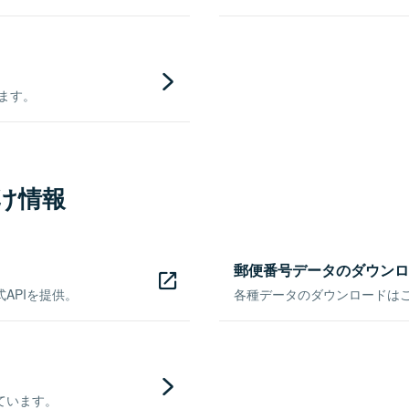
きます。
け情報
郵便番号データのダウンロ
APIを提供。
各種データのダウンロードはこち
ています。