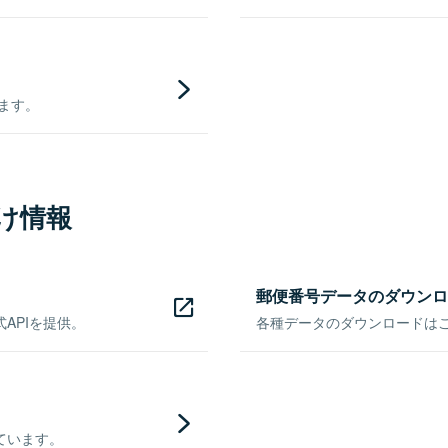
きます。
け情報
郵便番号データのダウンロ
APIを提供。
各種データのダウンロードはこち
ています。