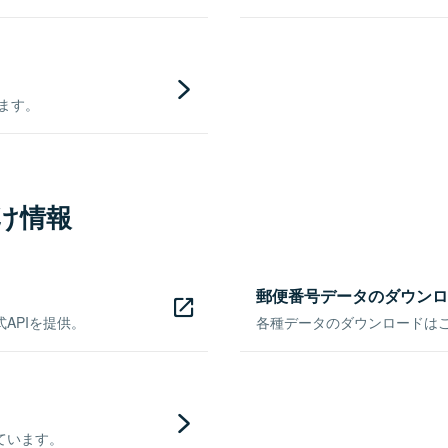
きます。
け情報
郵便番号データのダウンロ
APIを提供。
各種データのダウンロードはこち
ています。