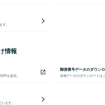
きます。
け情報
郵便番号データのダウンロ
APIを提供。
各種データのダウンロードはこち
ています。