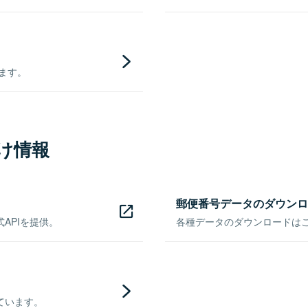
きます。
け情報
郵便番号データのダウンロ
APIを提供。
各種データのダウンロードはこち
ています。