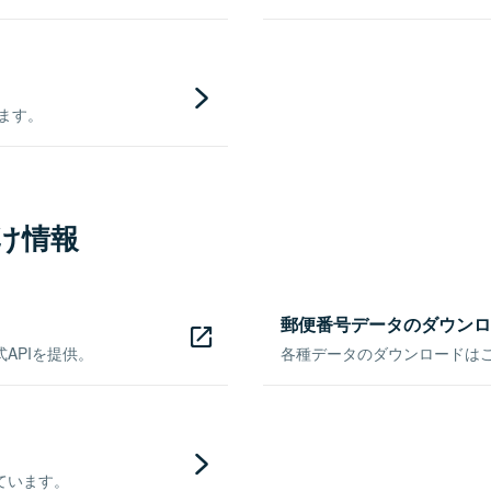
きます。
け情報
郵便番号データのダウンロ
APIを提供。
各種データのダウンロードはこち
ています。