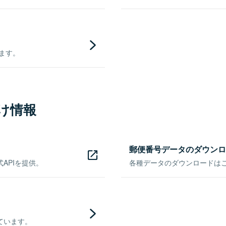
きます。
け情報
郵便番号データのダウンロ
APIを提供。
各種データのダウンロードはこち
ています。