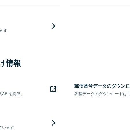
きます。
け情報
郵便番号データのダウンロ
APIを提供。
各種データのダウンロードはこち
ています。