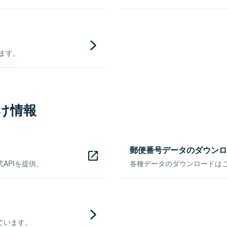
きます。
け情報
郵便番号データのダウンロ
APIを提供。
各種データのダウンロードはこち
ています。