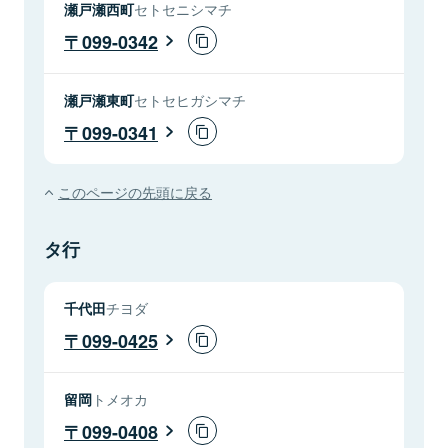
瀬戸瀬西町
セトセニシマチ
099-0342
瀬戸瀬東町
セトセヒガシマチ
099-0341
このページの先頭に戻る
タ行
千代田
チヨダ
099-0425
留岡
トメオカ
099-0408