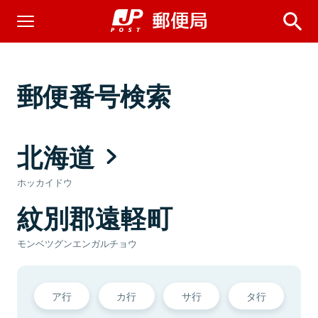
郵便番号検索
北海道
ホッカイドウ
紋別郡遠軽町
モンベツグンエンガルチョウ
ア行
カ行
サ行
タ行