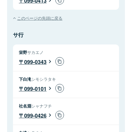
099-0413
このページの先頭に戻る
サ行
栄野
サカエノ
099-0343
下白滝
シモシラタキ
099-0101
社名淵
シャナフチ
099-0426