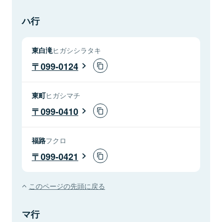
ハ行
東白滝
ヒガシシラタキ
099-0124
東町
ヒガシマチ
099-0410
福路
フクロ
099-0421
このページの先頭に戻る
マ行