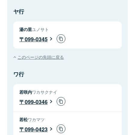
ヤ行
湯の里
ユノサト
099-0345
このページの先頭に戻る
ワ行
若咲内
ワカサクナイ
099-0346
若松
ワカマツ
099-0423