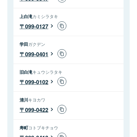
上白滝
カミシラタキ
099-0127
学田
ガクデン
099-0401
旧白滝
キュウシラタキ
099-0102
清川
キヨカワ
099-0422
寿町
コトブキチョウ