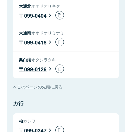
大通北
オオドオリキタ
099-0404
大通南
オオドオリミナミ
099-0416
奥白滝
オクシラタキ
099-0126
このページの先頭に戻る
カ行
柏
カシワ
099-0347