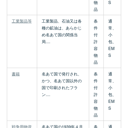
物
S
品
工業製品等
工業製品、石油又は各
条
通
種の鉱油は、あらかじ
件
常、
め名あて国の関係当
付
小
局....
許
包、
容
EM
物
S
品
書籍
名あて国で発行され、
条
通
かつ、名あて国以外の
件
常、
国で印刷されたフラ
付
小
ン....
許
包、
容
EM
物
S
品
戦争用物資
名あて国の1939年４月
条
通