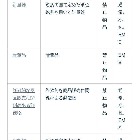
計量器
名あて国で定めた単位
禁
通
以外を用いた計量器
止
常、
物
小
品
包、
EM
S
骨董品
骨董品
禁
EM
止
S
物
品
詐欺的な商
詐欺的な商品販売に関
禁
通
品販売に関
係のある郵便物
止
常、
係のある郵
物
小
便物
品
包、
EM
S