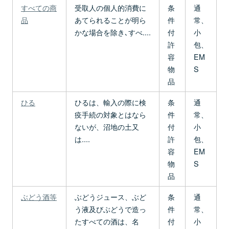
すべての商
受取人の個人的消費に
条
通
品
あてられることが明ら
件
常、
かな場合を除き､すべ....
付
小
許
包、
容
EM
物
S
品
ひる
ひるは、輸入の際に検
条
通
疫手続の対象とはなら
件
常、
ないが、沼地の土又
付
小
は....
許
包、
容
EM
物
S
品
ぶどう酒等
ぶどうジュース、ぶど
条
通
う液及びぶどうで造っ
件
常、
たすべての酒は、名
付
小