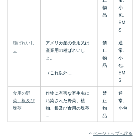
物
小
品
包、
EM
S
種ばれいし
アメリカ産の食用又は
禁
通
ょ
産業用の種ばれいし
止
常、
ょ。
物
小
品
包、
（これ以外....
EM
S
食用の野
作物に有害な寄生虫に
禁
通
菜、根及び
汚染された野菜、植
止
常、
塊茎
物、根及び食用の塊茎
物
小包
....
品
ページトップへ戻る