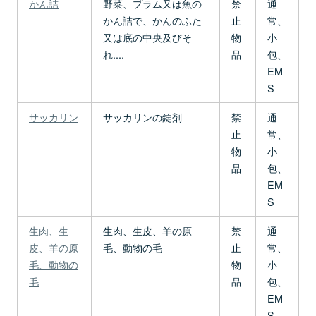
かん詰
野菜、プラム又は魚の
禁
通
かん詰で、かんのふた
止
常、
又は底の中央及びそ
物
小
れ....
品
包、
EM
S
サッカリン
サッカリンの錠剤
禁
通
止
常、
物
小
品
包、
EM
S
生肉、生
生肉、生皮、羊の原
禁
通
皮、羊の原
毛、動物の毛
止
常、
毛、動物の
物
小
毛
品
包、
EM
S