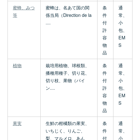
蜜蜂、みつ
蜜蜂は、名あて国の関
条
通
等
係当局（Direction de la
件
常、
....
付
小
許
包、
容
EM
物
S
品
植物
栽培用植物、球根類、
条
通
播種用種子、切り花、
件
常、
切り枝、果物（パイ
付
小
ン....
許
包、
容
EM
物
S
品
果実
生鮮の柑橘類の果実、
条
通
いちじく、りんご、
件
常、
梨、マルメロ、あん
付
小