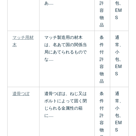
あ....
許
包、
容
EM
物
S
品
マッチ用材
マッチ製造用の材木
条
通
木
は、名あて国の関係当
件
常、
局にあてられるもので
付
小
な....
許
包、
容
EM
物
S
品
遺骨つぼ
遺骨つぼは、ねじ又は
条
通
ボルトによって固く閉
件
常、
じられる金属性の箱
付
小
に....
許
包、
容
EM
物
S