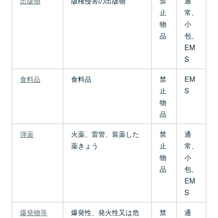
出版物
版権侵害の出版物
禁
通
止
常、
物
小
品
包、
EM
S
食料品
食料品
禁
EM
止
S
物
品
弾薬
火薬、雷管、装薬した
禁
通
薬きょう
止
常、
物
小
品
包、
EM
S
爆発物等
爆発性、発火性又は危
禁
通