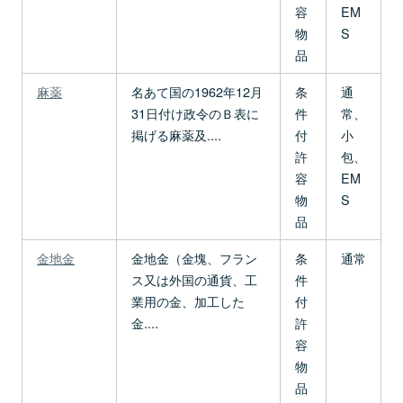
容
EM
物
S
品
麻薬
名あて国の1962年12月
条
通
31日付け政令のＢ表に
件
常、
掲げる麻薬及....
付
小
許
包、
容
EM
物
S
品
金地金
金地金（金塊、フラン
条
通常
ス又は外国の通貨、工
件
業用の金、加工した
付
金....
許
容
物
品