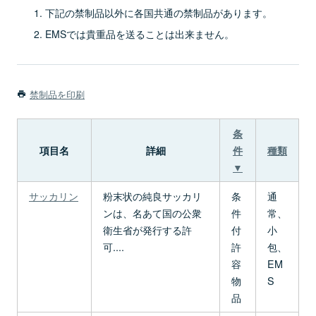
下記の禁制品以外に各国共通の禁制品があります。
EMSでは貴重品を送ることは出来ません。
禁制品を印刷
条
項目名
詳細
件
種類
▼
サッカリン
粉末状の純良サッカリ
条
通
ンは、名あて国の公衆
件
常、
衛生省が発行する許
付
小
可....
許
包、
容
EM
物
S
品