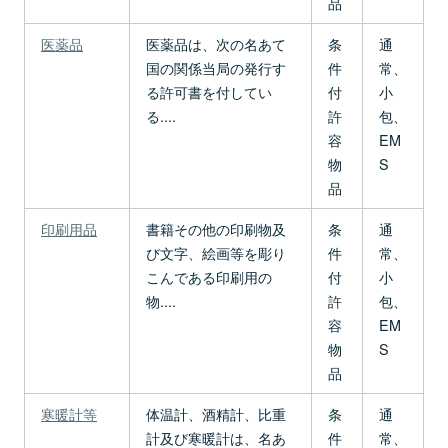
品
医薬品
医薬品は、次の名あて
条
通
国の関係当局の発行す
件
常、
る許可書を付してい
付
小
る....
許
包、
容
EM
物
S
品
印刷用品
書籍その他の印刷物及
条
通
び文字、絵画等を彫り
件
常、
こんである印刷用の
付
小
物....
許
包、
容
EM
物
S
品
寒暖計等
体温計、酒精計、比重
条
通
計及び寒暖計は、名あ
件
常、