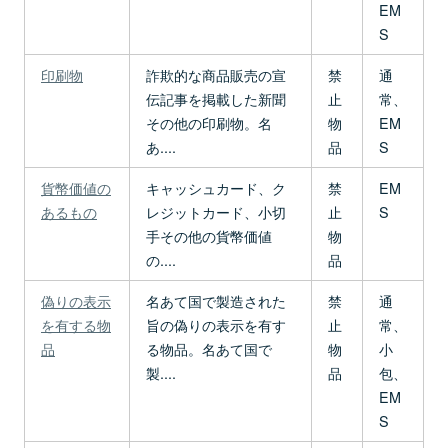
EM
S
印刷物
詐欺的な商品販売の宣
禁
通
伝記事を掲載した新聞
止
常、
その他の印刷物。名
物
EM
あ....
品
S
貨幣価値の
キャッシュカード、ク
禁
EM
あるもの
レジットカード、小切
止
S
手その他の貨幣価値
物
の....
品
偽りの表示
名あて国で製造された
禁
通
を有する物
旨の偽りの表示を有す
止
常、
品
る物品。名あて国で
物
小
製....
品
包、
EM
S