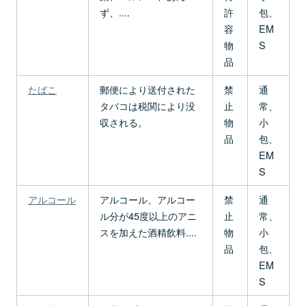
ず、....
許
包、
容
EM
物
S
品
たばこ
郵便により送付された
禁
通
タバコは税関により没
止
常、
収される。
物
小
品
包、
EM
S
アルコール
アルコール、アルコー
禁
通
ル分が45度以上のアニ
止
常、
スを加えた酒精飲料....
物
小
品
包、
EM
S