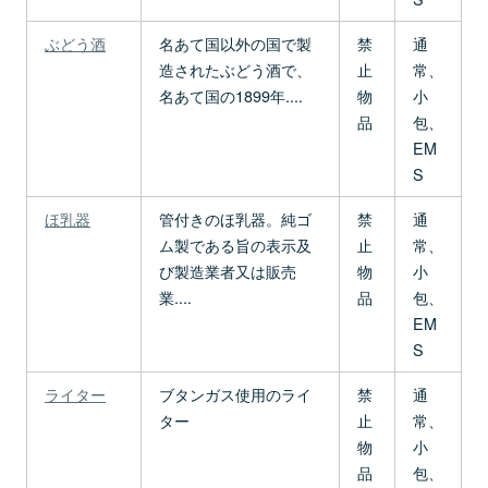
ぶどう酒
名あて国以外の国で製
禁
通
造されたぶどう酒で、
止
常、
名あて国の1899年....
物
小
品
包、
EM
S
ほ乳器
管付きのほ乳器。純ゴ
禁
通
ム製である旨の表示及
止
常、
び製造業者又は販売
物
小
業....
品
包、
EM
S
ライター
ブタンガス使用のライ
禁
通
ター
止
常、
物
小
品
包、