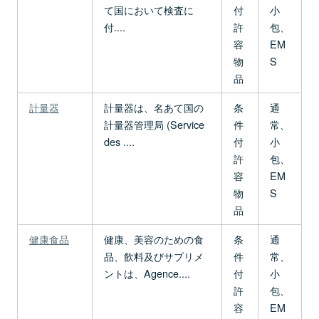
て国において検査に
付
小
付....
許
包、
容
EM
物
S
品
計量器
計量器は、名あて国の
条
通
計量器管理局 (Service
件
常、
des ....
付
小
許
包、
容
EM
物
S
品
健康食品
健康、美容のための食
条
通
品、飲料及びサプリメ
件
常、
ントは、Agence....
付
小
許
包、
容
EM