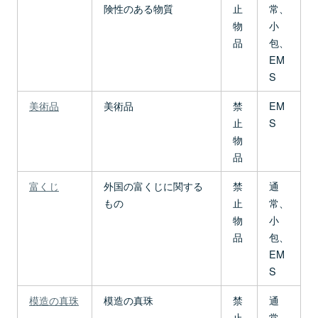
険性のある物質
止
常、
物
小
品
包、
EM
S
美術品
美術品
禁
EM
止
S
物
品
富くじ
外国の富くじに関する
禁
通
もの
止
常、
物
小
品
包、
EM
S
模造の真珠
模造の真珠
禁
通
止
常、