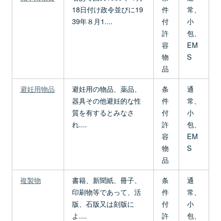
18日付け政令並びに19
件
常、
39年８月1....
付
小
許
包、
容
EM
物
S
品
避妊用物品
避妊用の物品、薬品、
条
通
器具その他避妊的な性
件
常、
質を有するとみなさ
付
小
れ....
許
包、
容
EM
物
S
品
複製物
書籍、新聞紙、冊子、
条
通
印刷物等であって、活
件
常、
版、石版又は刻版に
付
小
よ....
許
包、