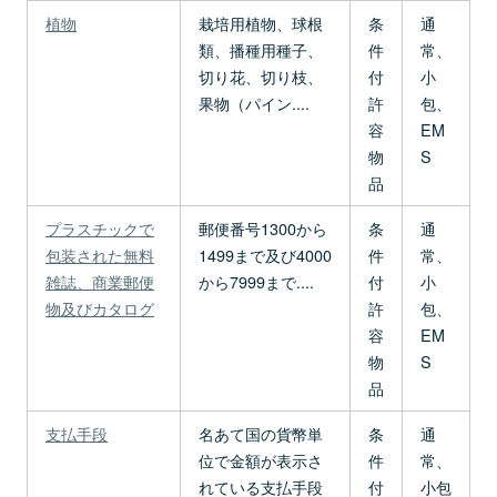
植物
栽培用植物、球根
条
通
類、播種用種子、
件
常、
切り花、切り枝、
付
小
果物（パイン....
許
包、
容
EM
物
S
品
プラスチックで
郵便番号1300から
条
通
包装された無料
1499まで及び4000
件
常、
雑誌、商業郵便
から7999まで....
付
小
物及びカタログ
許
包、
容
EM
物
S
品
支払手段
名あて国の貨幣単
条
通
位で金額が表示さ
件
常、
れている支払手段
付
小包