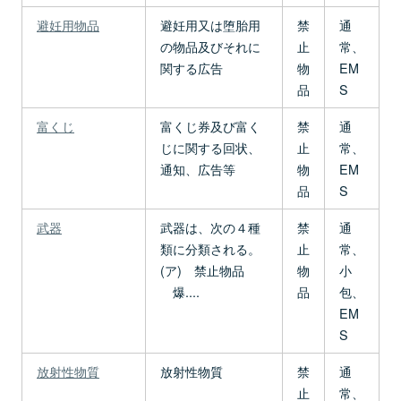
避妊用物品
避妊用又は堕胎用
禁
通
の物品及びそれに
止
常、
関する広告
物
EM
品
S
富くじ
富くじ券及び富く
禁
通
じに関する回状、
止
常、
通知、広告等
物
EM
品
S
武器
武器は、次の４種
禁
通
類に分類される。
止
常、
(ア) 禁止物品
物
小
爆....
品
包、
EM
S
放射性物質
放射性物質
禁
通
止
常、