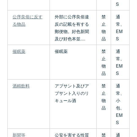
S
公序良俗に反す
外部に公序良俗違
禁
通
る物品
反の記載を有する
止
常、
郵便物。好色新聞
物
EM
及び好色本並....
品
S
催眠薬
催眠薬
禁
通
止
常、
物
EM
品
S
酒精飲料
アプサント及びア
禁
通
プサント入りのリ
止
常、
キュール酒
物
小
品
包、
EM
S
新聞等
公安を害する性質
禁
通