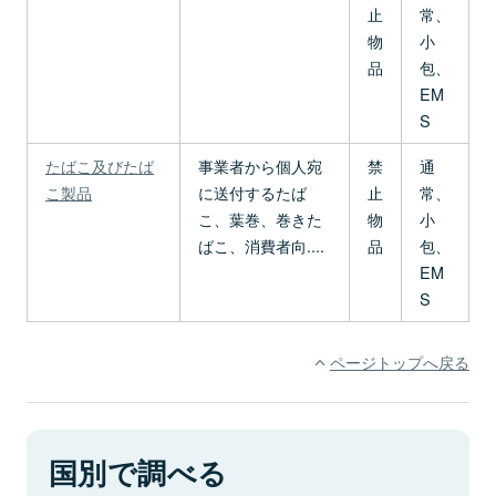
止
常、
物
小
品
包、
EM
S
たばこ及びたば
事業者から個人宛
禁
通
こ製品
に送付するたば
止
常、
こ、葉巻、巻きた
物
小
ばこ、消費者向....
品
包、
EM
S
ページトップへ戻る
国別で調べる