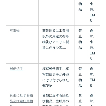
物
小
品
包、
EM
S
有毒物
商業用又は工業用
禁
通
以外の用途の有毒
止
常、
物及びアニリン製
物
小
造に伴うひ素....
品
包、
EM
S
郵便切手
模写郵便切手、模
禁
通
写郵便切手が外部
止
常、
にはり付けられた
物
EM
郵便物
品
S
良俗に反する物
良俗に反する絵及
禁
通
品及び避妊用物
び物品。堕胎用の
止
常、