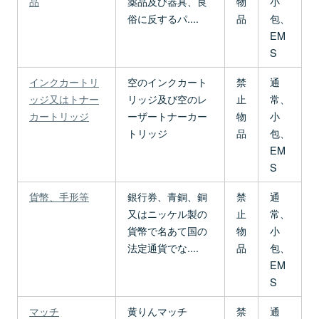
品
薬品及び器具、良
物
小
俗に反するパ....
品
包、
EM
S
インクカートリ
空のインクカート
禁
通
ッジ又はトナー
リッジ及び空のレ
止
常、
カートリッジ
ーザートナーカー
物
小
トリッジ
品
包、
EM
S
貨幣、手形等
銀行券、青銅、銅
禁
通
又はニッケル製の
止
常、
貨幣で名あて国の
物
小
法定通貨でな....
品
包、
EM
S
マッチ
黄りんマッチ
禁
通