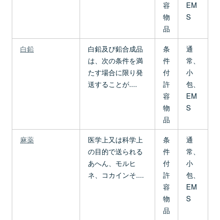
容
EM
物
S
品
白鉛
白鉛及び鉛合成品
条
通
は、次の条件を満
件
常、
たす場合に限り発
付
小
送することが....
許
包、
容
EM
物
S
品
麻薬
医学上又は科学上
条
通
の目的で送られる
件
常、
あへん、モルヒ
付
小
ネ、コカインそ....
許
包、
容
EM
物
S
品