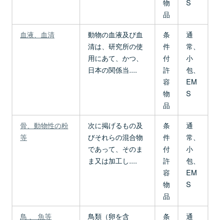
物
S
品
血液、血清
動物の血液及び血
条
通
清は、研究所の使
件
常、
用にあて、かつ、
付
小
日本の関係当....
許
包、
容
EM
物
S
品
骨、動物性の粉
次に掲げるもの及
条
通
等
びそれらの混合物
件
常、
であって、そのま
付
小
ま又は加工し....
許
包、
容
EM
物
S
品
鳥 、 魚等
鳥類（卵を含
条
通