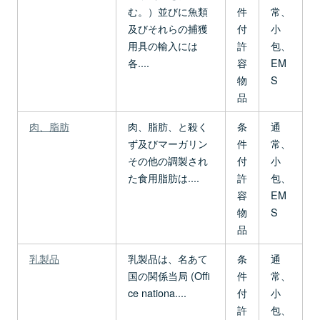
む。）並びに魚類
件
常、
及びそれらの捕獲
付
小
用具の輸入には
許
包、
各....
容
EM
物
S
品
肉、脂肪
肉、脂肪、と殺く
条
通
ず及びマーガリン
件
常、
その他の調製され
付
小
た食用脂肪は....
許
包、
容
EM
物
S
品
乳製品
乳製品は、名あて
条
通
国の関係当局 (Offi
件
常、
ce nationa....
付
小
許
包、