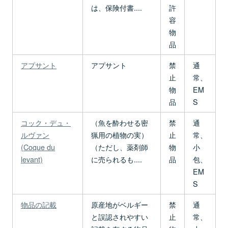
は、保険付書....
許
容
物
品
アプサント
アプサント
禁
通
止
常、
物
EM
品
S
コック・デュ・
（魚を酔わせる密
禁
通
ルヴァン
猟用の植物の実）
止
常、
(Coque du
（ただし、薬剤師
物
小
levant)
に売られるも....
品
包、
EM
S
物品の記載
原産地がベルギー
禁
通
と誤認されやすい
止
常、