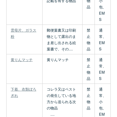
記載を有する物品
物
小
品
包、
EM
S
雲母片、ガラス
郵便葉書又は印刷
禁
通
粉
物として露出のま
止
常、
ま差し出される絵
物
EM
葉書で、その....
品
S
黄りんマッチ
黄りんマッチ
禁
通
止
常、
物
EM
品
S
下着、衣類ぼろ
コレラ又はペスト
禁
通
ぎれ
の発生している地
止
常、
方から送られる次
物
小
の物品
品
包、
....
EM