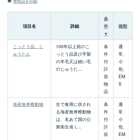
禁制品を印刷
条
項目名
詳細
件
種類
▼
こっとう品、じ
100年以上前のこ
条
通
ゅうたん
っとう品及び手製
件
常、
の羊毛又は細い毛
付
小
のじゅうた....
許
包、
容
EM
物
S
品
海産無脊椎動物
生で食用に供され
条
通
る海産無脊椎動物
件
常、
は、名あて国の公
付
小
衆衛生省 (....
許
包、
容
EM