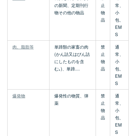
の新聞、定期刊行
止
常、
物その他の物品
物
小
品
包、
EM
S
肉、脂肪等
単蹄類の家畜の肉
禁
通
(かん詰又はびん詰
止
常、
にしたものを含
物
小
む｡)、単蹄....
品
包、
EM
S
爆発物
爆発性の物質、弾
禁
通
薬
止
常、
物
小
品
包、
EM
S