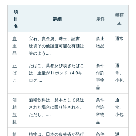
項
種類
目
詳細
条件
▲
名
貴
宝石、貴金属、珠玉、証書、
禁止
通常
重
硬貨その他譲渡可能な有価証
物品
品
券のよう....
た
たばこ、葉巻及び嗅ぎたばこ
条件
通
ば
は、重量が11ポンド（4.9キ
付許
常、
こ
ログ....
容物
小包
品
酒
酒精飲料は、見本として発送
条件
通
精
された場合に限り許される。
付許
常、
飲
ただし、....
容物
小包
料
品
植
植物は、日本の農林省が発行
条件
通