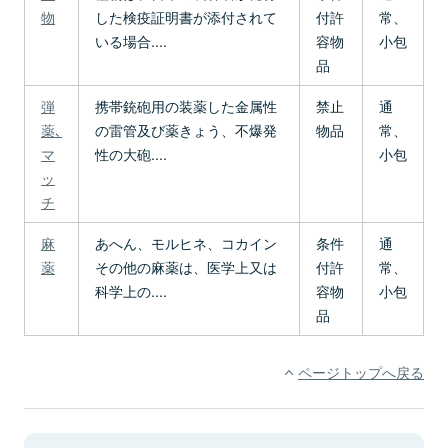
物
した検疫証明書が添付されて
付許
常、
いる場合....
容物
小包
品
弾
携帯銃砲用の装薬した金属性
禁止
通
薬､
の雷管及び薬きょう、不爆発
物品
常、
マ
性の大砲....
小包
ッ
チ
麻
あへん、モルヒネ、コカイン
条件
通
薬
その他の麻薬は、医学上又は
付許
常、
科学上の....
容物
小包
品
ページトップへ戻る