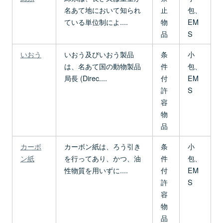
名あて地において知られ
止
包、
ている単位制によ....
物
EM
品
S
いおう
いおう及びいおう製品
条
小
は、名あて国の動物製品
件
包、
局長 (Direc....
付
EM
許
S
容
物
品
カーボ
カーボン紙は、ろう引き
条
小
ン紙
を行ってあり、かつ、油
件
包、
性物質を用いずに....
付
EM
許
S
容
物
品