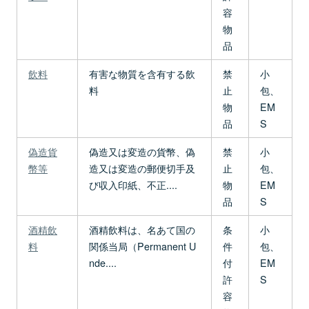
容
物
品
飲料
有害な物質を含有する飲
禁
小
料
止
包、
物
EM
品
S
偽造貨
偽造又は変造の貨幣、偽
禁
小
幣等
造又は変造の郵便切手及
止
包、
び収入印紙、不正....
物
EM
品
S
酒精飲
酒精飲料は、名あて国の
条
小
料
関係当局（Permanent U
件
包、
nde....
付
EM
許
S
容