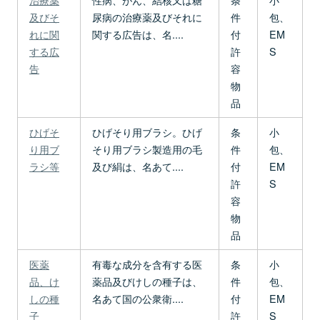
及びそ
尿病の治療薬及びそれに
件
包、
れに関
関する広告は、名....
付
EM
する広
許
S
告
容
物
品
ひげそ
ひげそり用ブラシ。ひげ
条
小
り用ブ
そり用ブラシ製造用の毛
件
包、
ラシ等
及び絹は、名あて....
付
EM
許
S
容
物
品
医薬
有毒な成分を含有する医
条
小
品、け
薬品及びけしの種子は、
件
包、
しの種
名あて国の公衆衛....
付
EM
子
許
S