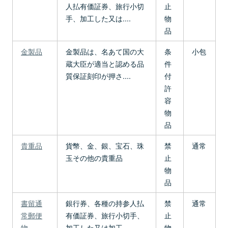
人払有価証券、旅行小切
止
手、加工した又は....
物
品
金製品
金製品は、名あて国の大
条
小包
蔵大臣が適当と認める品
件
質保証刻印が押さ....
付
許
容
物
品
貴重品
貨幣、金、銀、宝石、珠
禁
通常
玉その他の貴重品
止
物
品
書留通
銀行券、各種の持参人払
禁
通常
常郵便
有価証券、旅行小切手、
止
物
加工した又は加工....
物