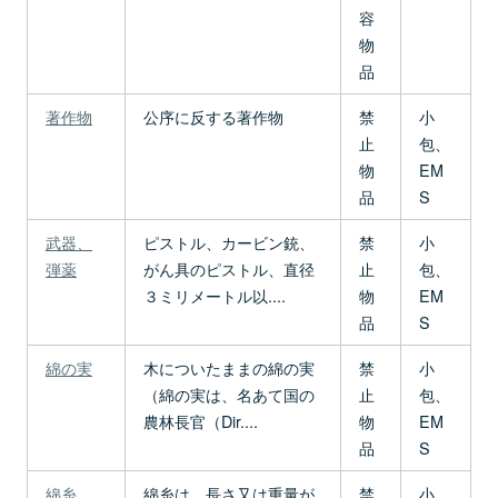
容
物
品
著作物
公序に反する著作物
禁
小
止
包、
物
EM
品
S
武器、
ピストル、カービン銃、
禁
小
弾薬
がん具のピストル、直径
止
包、
３ミリメートル以....
物
EM
品
S
綿の実
木についたままの綿の実
禁
小
（綿の実は、名あて国の
止
包、
農林長官（Dir....
物
EM
品
S
綿糸
綿糸は、長さ又は重量が
禁
小