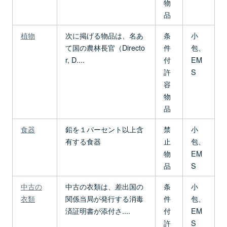
物
品
植物
次に掲げる物品は、名あ
条
小
て国の農林長官（Directo
件
包、
r, D....
付
EM
許
S
容
物
品
食器
鉛を１パーセント以上含
禁
小
有する食器
止
包、
物
EM
品
S
中古の
中古の衣類は、差出国の
条
小
衣類
関係当局が発行する消毒
件
包、
済証明書が添付さ....
付
EM
許
S