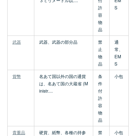
３ミリメートル以....
付
EM
許
S
容
物
品
武器
武器、武器の部分品
禁
通
止
常、
物
EM
品
S
貨幣
名あて国以外の国の通貨
条
小包
は、名あて国の大蔵省 (M
件
inistr....
付
許
容
物
品
貴重品
硬貨、紙幣、各種の持参
禁
小包