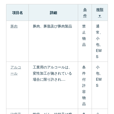
条
種類
項目名
詳細
件
▼
豚肉
豚肉、豚脂及び豚肉製品
禁
通
止
常、
物
小
品
包、
EM
S
アルコ
工業用のアルコールは、
条
小
ール
変性加工が施されている
件
包、
場合に限り許され....
付
EM
許
S
容
物
品
治療薬
性病、がん、結核又は糖
条
小