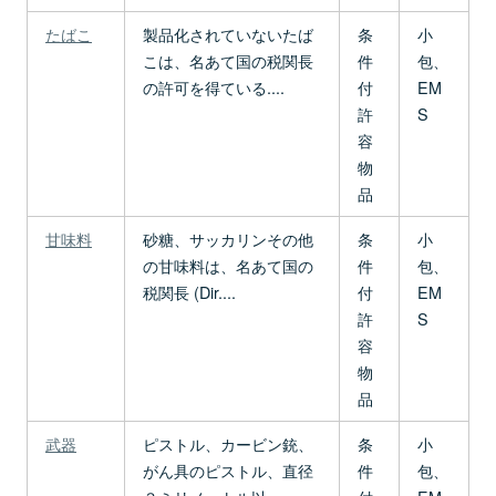
たばこ
製品化されていないたば
条
小
こは、名あて国の税関長
件
包、
の許可を得ている....
付
EM
許
S
容
物
品
甘味料
砂糖、サッカリンその他
条
小
の甘味料は、名あて国の
件
包、
税関長 (Dir....
付
EM
許
S
容
物
品
武器
ピストル、カービン銃、
条
小
がん具のピストル、直径
件
包、