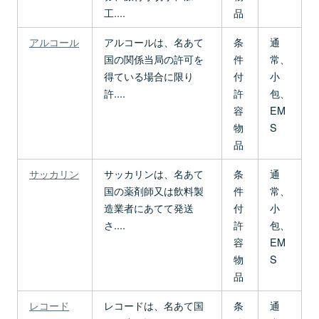
工....
品
アルコール
アルコールは、名あて
条
通
国の関係当局の許可を
件
常、
得ている場合に限り
付
小
許....
許
包、
容
EM
物
S
品
サッカリン
サッカリンは、名あて
条
通
国の薬剤師又は飲料製
件
常、
造業者にあてて発送
付
小
さ....
許
包、
容
EM
物
S
品
レコード
レコードは、名あて国
条
通