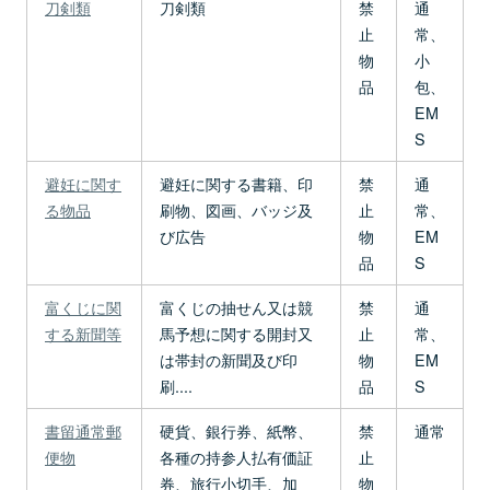
刀剣類
刀剣類
禁
通
止
常、
物
小
品
包、
EM
S
避妊に関す
避妊に関する書籍、印
禁
通
る物品
刷物、図画、バッジ及
止
常、
び広告
物
EM
品
S
富くじに関
富くじの抽せん又は競
禁
通
する新聞等
馬予想に関する開封又
止
常、
は帯封の新聞及び印
物
EM
刷....
品
S
書留通常郵
硬貨、銀行券、紙幣、
禁
通常
便物
各種の持参人払有価証
止
券、旅行小切手、加
物