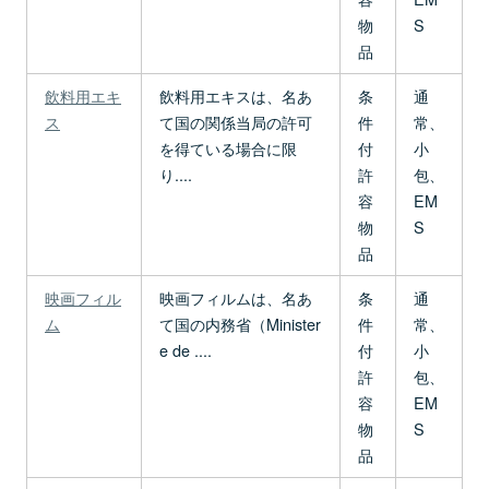
物
S
品
飲料用エキ
飲料用エキスは、名あ
条
通
ス
て国の関係当局の許可
件
常、
を得ている場合に限
付
小
り....
許
包、
容
EM
物
S
品
映画フィル
映画フィルムは、名あ
条
通
ム
て国の内務省（Minister
件
常、
e de ....
付
小
許
包、
容
EM
物
S
品