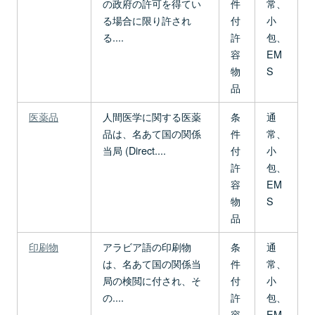
の政府の許可を得てい
件
常、
る場合に限り許され
付
小
る....
許
包、
容
EM
物
S
品
医薬品
人間医学に関する医薬
条
通
品は、名あて国の関係
件
常、
当局 (Direct....
付
小
許
包、
容
EM
物
S
品
印刷物
アラビア語の印刷物
条
通
は、名あて国の関係当
件
常、
局の検閲に付され、そ
付
小
の....
許
包、
容
EM