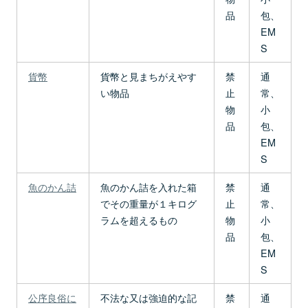
品
包、
EM
S
貨幣
貨幣と見まちがえやす
禁
通
い物品
止
常、
物
小
品
包、
EM
S
魚のかん詰
魚のかん詰を入れた箱
禁
通
でその重量が１キログ
止
常、
ラムを超えるもの
物
小
品
包、
EM
S
公序良俗に
不法な又は強迫的な記
禁
通