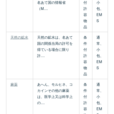
名あて国の情報省
付
小
（M....
許
包、
容
EM
物
S
品
天然の鉱水
天然の鉱水は、名あて
条
通
国の関係当局の許可を
件
常、
得ている場合に限り
付
小
許....
許
包、
容
EM
物
S
品
麻薬
あへん、モルヒネ、コ
条
通
カインその他の麻薬
件
常、
は、医学上又は科学上
付
小
の....
許
包、
容
EM