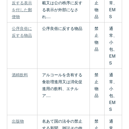
反する表示
載又は公の秩序に反す
止
常、
を付した郵
る表示が外部になさ
物
EM
便物
れ....
品
S
公序良俗に
公序良俗に反する物品
禁
通
反する物品
止
常、
物
小
品
包、
EM
S
酒精飲料
アルコールを含有する
禁
通
食欲増進用又は消化促
止
常、
進用の飲料、エチル
物
小
ア....
品
包、
EM
S
出版物
名あて国の法令の禁止
禁
通
する新聞、雑誌その他
止
常、