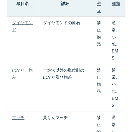
項目名
詳細
件
種類
▲
ダイヤモン
ダイヤモンドの原石
禁
通
ド
止
常、
物
小
品
包、
EM
S
はかり、物
十進法以外の単位制の
禁
通
差
はかり及び物差
止
常、
物
小
品
包、
EM
S
マッチ
黄りんマッチ
禁
通
止
常、
物
小