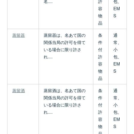
名....
許
包、
容
EM
物
S
品
蒸留器
蒸留器は、名あて国の
条
通
関係当局の許可を得て
件
常、
いる場合に限り許さ
付
小
れ....
許
包、
容
EM
物
S
品
蒸留酒
蒸留酒は、名あて国の
条
通
関係当局の許可を得て
件
常、
いる場合に限り許さ
付
小
れ....
許
包、
容
EM
物
S
品