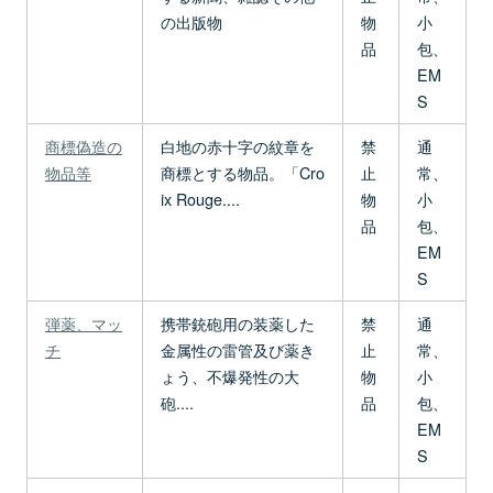
の出版物
物
小
品
包、
EM
S
商標偽造の
白地の赤十字の紋章を
禁
通
物品等
商標とする物品。「Cro
止
常、
ix Rouge....
物
小
品
包、
EM
S
弾薬、マッ
携帯銃砲用の装薬した
禁
通
チ
金属性の雷管及び薬き
止
常、
ょう、不爆発性の大
物
小
砲....
品
包、
EM
S