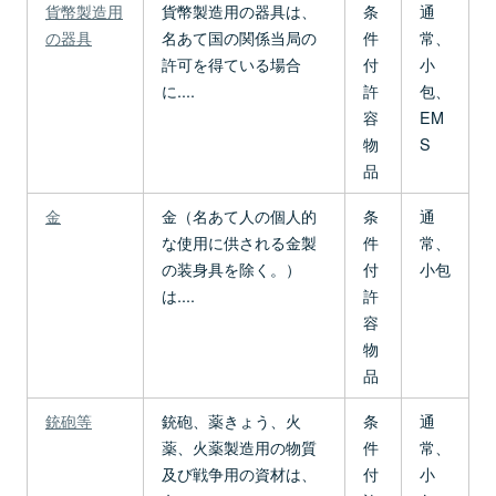
貨幣製造用
貨幣製造用の器具は、
条
通
の器具
名あて国の関係当局の
件
常、
許可を得ている場合
付
小
に....
許
包、
容
EM
物
S
品
金
金（名あて人の個人的
条
通
な使用に供される金製
件
常、
の装身具を除く。）
付
小包
は....
許
容
物
品
銃砲等
銃砲、薬きょう、火
条
通
薬、火薬製造用の物質
件
常、
及び戦争用の資材は、
付
小