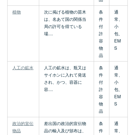
植物
次に掲げる植物の苗木
条
通
は、名あて国の関係当
件
常、
局の許可を得ている
付
小
場....
許
包、
容
EM
物
S
品
人工の鉱水
人工の鉱水は、瓶又は
条
通
サイホンに入れて発送
件
常、
され、かつ、容器に
付
小
容....
許
包、
容
EM
物
S
品
政治的宣伝
差出国の政治的宣伝物
条
通
物品
品の輸入及び頒布は、
件
常、