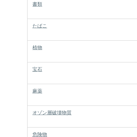
書類
たばこ
植物
宝石
麻薬
オゾン層破壊物質
危険物