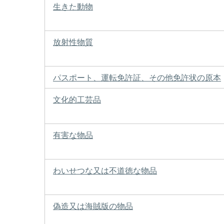
生きた動物
放射性物質
パスポート、運転免許証、その他免許状の原本
文化的工芸品
有害な物品
わいせつな又は不道徳な物品
偽造又は海賊版の物品