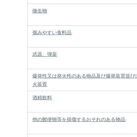
微生物
傷みやすい食料品
武器、弾薬
爆発性又は発火性のある物品及び爆発装置並び
火装置
酒精飲料
他の郵便物等を損傷するおそれのある物品