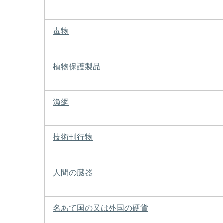
毒物
植物保護製品
漁網
技術刊行物
人間の臓器
名あて国の又は外国の硬貨