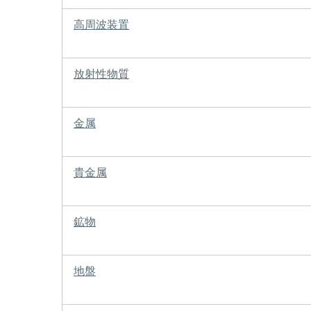
高周波装置
放射性物質
金属
貴金属
鉱物
地盤