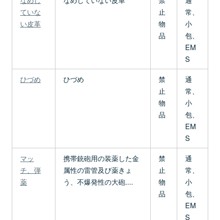
ていな
止
常、
い皮革
物
小
品
包、
EM
S
ひづめ
ひづめ
禁
通
止
常、
物
小
品
包、
EM
S
マッ
携帯銃砲用の装薬した金
禁
通
チ、弾
属性の雷管及び薬きょ
止
常、
薬
う、不爆発性の大砲....
物
小
品
包、
EM
S