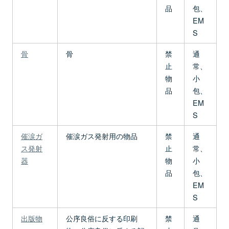
品
包、
EM
S
骨
骨
禁
通
止
常、
物
小
品
包、
EM
S
催涙ガ
催涙ガス発射用の物品
禁
通
ス発射
止
常、
器
物
小
品
包、
EM
S
出版物
公序良俗に反する印刷
禁
通