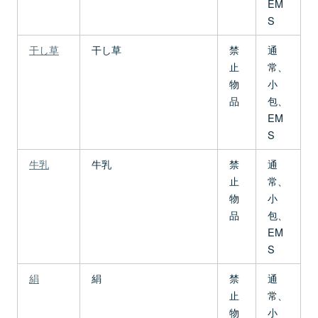
EM
S
干し草
干し草
禁
通
止
常、
物
小
品
包、
EM
S
牛乳
牛乳
禁
通
止
常、
物
小
品
包、
EM
S
絹
絹
禁
通
止
常、
物
小