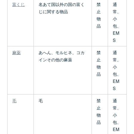
富くじ
名あて国以外の国の富く
禁
通
じに関する物品
止
常、
物
小
品
包、
EM
S
麻薬
あへん、モルヒネ、コカ
禁
通
インその他の麻薬
止
常、
物
小
品
包、
EM
S
毛
毛
禁
通
止
常、
物
小
品
包、
EM