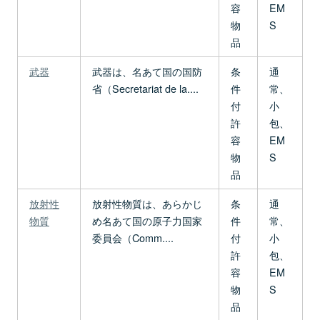
容
EM
物
S
品
武器
武器は、名あて国の国防
条
通
省（Secretariat de la....
件
常、
付
小
許
包、
容
EM
物
S
品
放射性
放射性物質は、あらかじ
条
通
物質
め名あて国の原子力国家
件
常、
委員会（Comm....
付
小
許
包、
容
EM
物
S
品