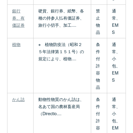
銀行
硬貨、銀行券、紙幣、各
禁
通
券、有
種の持参人払有価証券、
止
常、
価証券
旅行小切手、加工....
物
EM
品
S
植物
※ 植物防疫法（昭和２
条
通
５年法律第１５１号）の
件
常、
規定により、植物....
付
小
許
包、
容
EM
物
S
品
かん詰
動物性物質のかん詰は、
条
通
名あて国の農林畜産局
件
常、
（Directio....
付
小
許
包、
容
EM