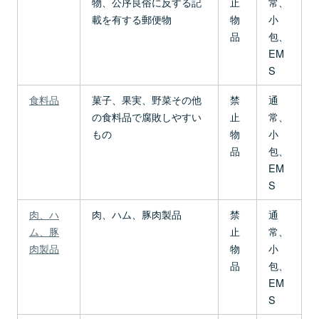
物、公序良俗に反する記
止
常、
載を有する郵便物
物
小
品
包、
EM
S
食料品
菓子、果実、野菜その他
禁
通
の食料品で腐敗しやすい
止
常、
もの
物
小
品
包、
EM
S
肉、ハ
肉、ハム、豚肉製品
禁
通
ム、豚
止
常、
肉製品
物
小
品
包、
EM
S