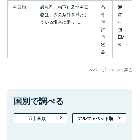
有毒物
殺虫剤、虫下し及び有毒
条
通
物は、次の条件を満たし
件
常、
ている場合に限り....
付
小
許
包、
容
EM
物
S
品
ページトップへ戻る
国別で調べる
五十音順
アルファベット順