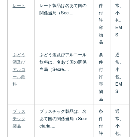
レート
レート製品は名あて国の
件
常、
関係当局（Sec....
付
小
許
包、
容
EM
物
S
品
ぶどう
ぶどう酒及びアルコール
条
通
酒及び
飲料は、名あて国の関係
件
常、
アルコ
当局（Secre....
付
小
ール飲
許
包、
料
容
EM
物
S
品
プラス
プラスチック製品は、名
条
通
チック
あて国の関係当局（Secr
件
常、
製品
etaria....
付
小
許
包、