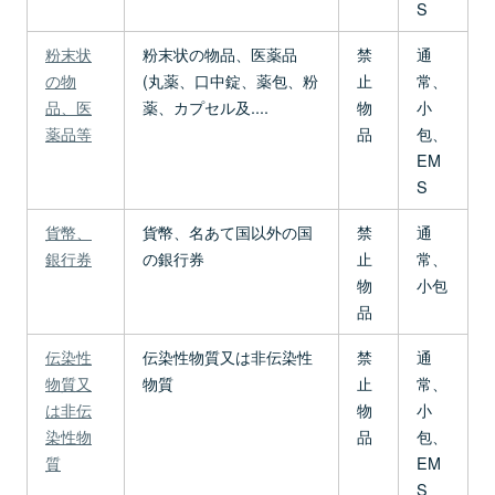
S
粉末状
粉末状の物品、医薬品
禁
通
の物
(丸薬、口中錠、薬包、粉
止
常、
品、医
薬、カプセル及....
物
小
薬品等
品
包、
EM
S
貨幣、
貨幣、名あて国以外の国
禁
通
銀行券
の銀行券
止
常、
物
小包
品
伝染性
伝染性物質又は非伝染性
禁
通
物質又
物質
止
常、
は非伝
物
小
染性物
品
包、
質
EM
S