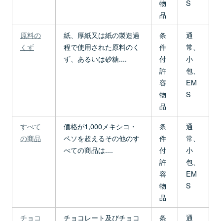
物
S
品
原料の
紙、厚紙又は紙の製造過
条
通
くず
程で使用された原料のく
件
常、
ず、あるいは砂糖....
付
小
許
包、
容
EM
物
S
品
すべて
価格が1,000メキシコ・
条
通
の商品
ペソを超えるその他のす
件
常、
べての商品は....
付
小
許
包、
容
EM
物
S
品
チョコ
チョコレート及びチョコ
条
通