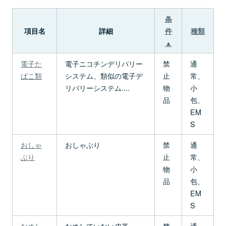
条
項目名
詳細
件
種類
▲
電子た
電子ニコチンデリバリー
禁
通
ばこ類
システム、類似の電子デ
止
常、
リバリーシステム....
物
小
品
包、
EM
S
おしゃ
おしゃぶり
禁
通
ぶり
止
常、
物
小
品
包、
EM
S
なめし
なめしていない皮革
禁
通