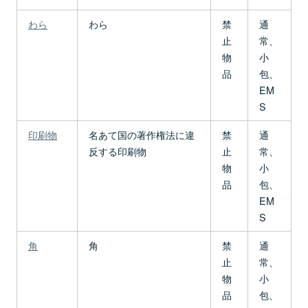
わら
わら
禁
通
止
常、
物
小
品
包、
EM
S
印刷物
名あて国の著作権法に違
禁
通
反する印刷物
止
常、
物
小
品
包、
EM
S
角
角
禁
通
止
常、
物
小
品
包、