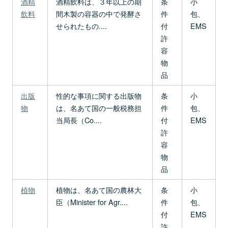
酒精
酒精飲料は、３年以上の期
条
小
飲料
間木製の容器の中で発酵さ
件
包、
せられたもの....
付
EMS
許
容
物
品
出版
性的な事項に関する出版物
条
小
物
は、名あて国の一般税務担
件
包、
当局長（Co....
付
EMS
許
容
物
品
植物
植物は、名あて国の農林大
条
小
臣（Minister for Agr....
件
包、
付
EMS
許