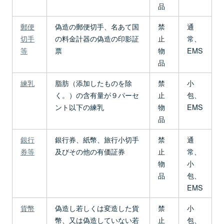
品
郵便
偽造の郵便切手、名あて国
禁
通
切手
の料金計器の偽造の印影証
止
常、
等
票
物
EMS
品
練乳
脂肪（添加したものを除
禁
小
く。）の含有量が９パーセ
止
包、
ント以下の練乳
物
EMS
品
銀行
銀行券、紙幣、旅行小切手
禁
通
券等
及びその他の有価証券
止
常、
物
小
品
包、
EMS
貨幣
偽造し若しくは変造した貨
禁
小
幣、又は偽造していない若
止
包、