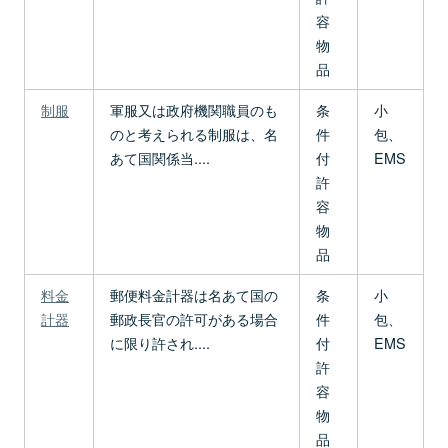
容
物
品
制服
軍服又は政府機関職員のも
条
小
のと考えられる制服は、名
件
包、
あて国関係当....
付
EMS
許
容
物
品
料金
郵便料金計器は名あて国の
条
小
計器
郵政長官の許可がある場合
件
包、
に限り許され....
付
EMS
許
容
物
品