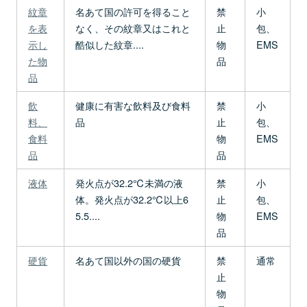
紋章
名あて国の許可を得ること
禁
小
を表
なく、その紋章又はこれと
止
包、
示し
酷似した紋章....
物
EMS
た物
品
品
飲
健康に有害な飲料及び食料
禁
小
料、
品
止
包、
食料
物
EMS
品
品
液体
発火点が32.2℃未満の液
禁
小
体。発火点が32.2℃以上6
止
包、
5.5....
物
EMS
品
硬貨
名あて国以外の国の硬貨
禁
通常
止
物