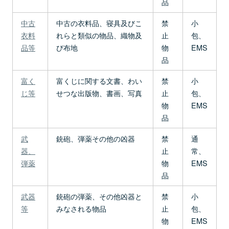
品
中古
中古の衣料品、寝具及びこ
禁
小
衣料
れらと類似の物品、織物及
止
包、
品等
び布地
物
EMS
品
富く
富くじに関する文書、わい
禁
小
じ等
せつな出版物、書画、写真
止
包、
物
EMS
品
武
銃砲、弾薬その他の凶器
禁
通
器、
止
常、
弾薬
物
EMS
品
武器
銃砲の弾薬、その他凶器と
禁
小
等
みなされる物品
止
包、
物
EMS