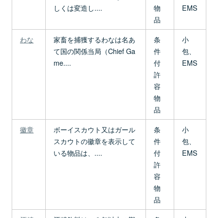
しくは変造し....
物
EMS
品
わな
家畜を捕獲するわなは名あ
条
小
て国の関係当局（Chief Ga
件
包、
me....
付
EMS
許
容
物
品
徽章
ボーイスカウト又はガール
条
小
スカウトの徽章を表示して
件
包、
いる物品は、....
付
EMS
許
容
物
品