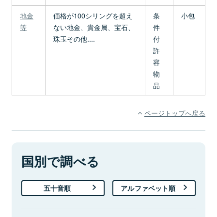
地金
価格が100シリングを超え
条
小包
等
ない地金、貴金属、宝石、
件
珠玉その他....
付
許
容
物
品
ページトップへ戻る
国別で調べる
五十音順
アルファベット順