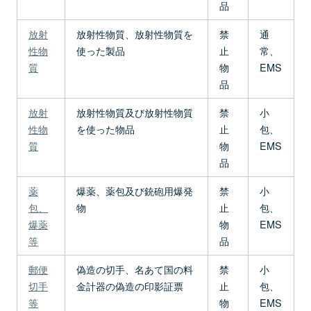
品
放射
放射性物質、放射性物質を
禁
通
性物
使った製品
止
常、
質
物
EMS
品
放射
放射性物質及び放射性物質
禁
小
性物
を使った物品
止
包、
質
物
EMS
品
薬
爆薬、薬包及び銃砲用爆発
禁
小
包、
物
止
包、
爆薬
物
EMS
等
品
郵便
偽造の切手、名あて国の料
禁
小
切手
金計器の偽造の印影証票
止
包、
等
物
EMS