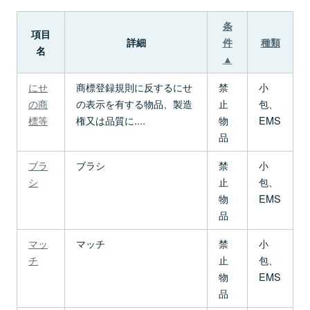
条
項目
詳細
件
種類
名
▲
にせ
商標登録規則に反するにせ
禁
小
の商
の表示を有する物品、製造
止
包、
標等
権又は品質に....
物
EMS
品
ブラ
ブラシ
禁
小
シ
止
包、
物
EMS
品
マッ
マッチ
禁
小
チ
止
包、
物
EMS
品